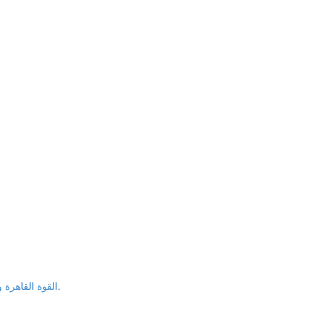
القوة القاهرة ومخاطر المالك ما بين فيديك 99 والأحداث الاستثنائية في 2017م.