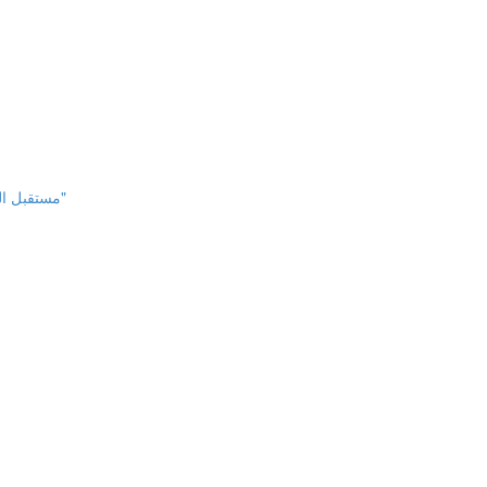
مستقبل الذكاء الاصطناعي "الفرص الاقتصادية والضوابط القانونية والإدارية"