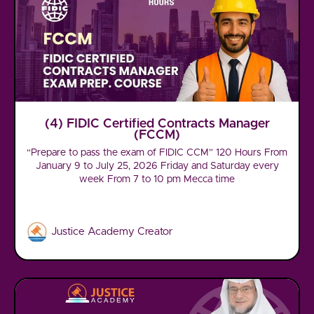
(4) FIDIC Certified Contracts Manager
(FCCM)
“Prepare to pass the exam of FIDIC CCM” 120 Hours From
January 9 to July 25, 2026 Friday and Saturday every
week From 7 to 10 pm Mecca time
Justice Academy Creator